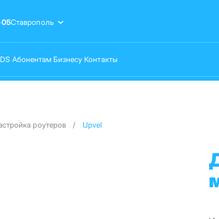
-05
Ставрополь
VDS
Абонентам
Бизнесу
Контакты
астройка роутеров
Upvel