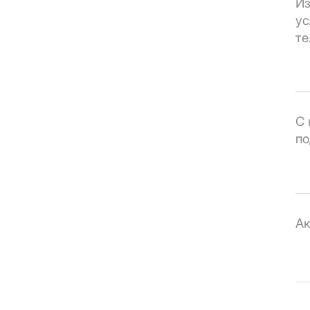
Из
ус
те
С 
по
Ак