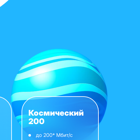
Космический
200
до 200* Мбит/с