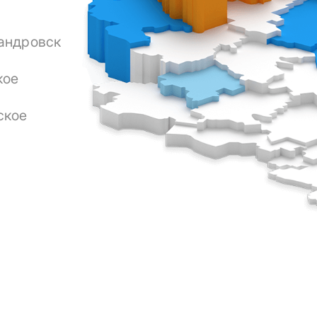
андровск
кое
ское