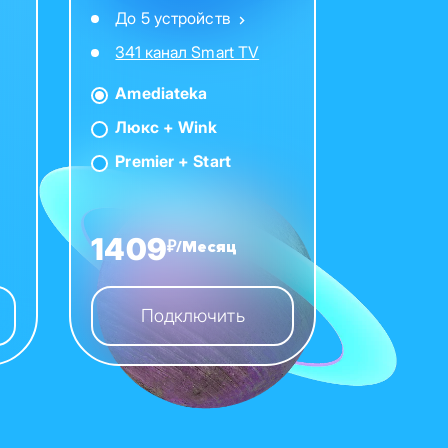
До 5 устройств
341 канал Smart TV
Amediateka
Люкс + Wink
Premier + Start
1409
₽/Месяц
Подключить