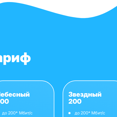
ариф
Небесный
Звездный
200
200
до 200* Мбит/с
до 200* Мбит/с