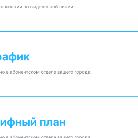
ганизации по выделенной линии.
рафик
но в абонентском отделе вашего города.
рифный план
но в абонентском отделе вашего города.