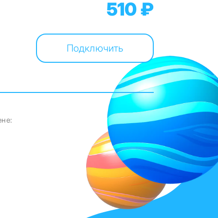
510 ₽
Подключить
ене: