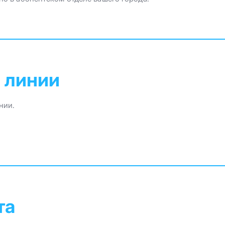
 линии
нии.
та