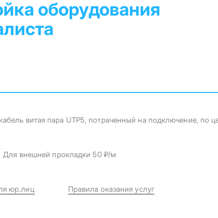
ойка оборудования
алиста
абель витая пара UTP5, потраченный на подключение, по ц
Для внешней прокладки 50 ₽/м
ля юр.лиц
Правила оказания услуг