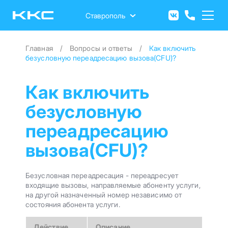
Перейти
к
Ставрополь
основному
содержанию
Главная
Вопросы и ответы
Как включить
безусловную переадресацию вызова(CFU)?
Как включить
безусловную
переадресацию
вызова(CFU)?
Безусловная переадресация - переадресует
входящие вызовы, направляемые абоненту услуги,
на другой назначенный номер независимо от
состояния абонента услуги.
Действие
Описание