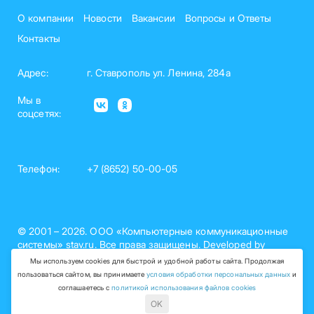
О компании
Новости
Вакансии
Вопросы и Ответы
Контакты
Адрес:
г. Ставрополь ул. Ленина, 284а
Мы в
соцсетях:
Телефон:
+7 (8652) 50-00-05
© 2001 – 2026. ООО «Компьютерные коммуникационные
системы» stav.ru. Все права защищены. Developed by
nelset.com
Мы используем cookies для быстрой и удобной работы сайта. Продолжая
пользоваться сайтом, вы принимаете
условия обработки персональных данных
и
Политика обработки персональных данных (рег. №26-15-
соглашаетесь с
политикой использования файлов cookies
000758)
OK