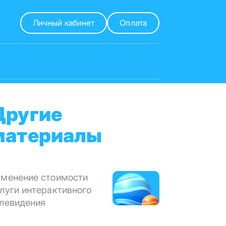
Личный кабинет
Оплата
Другие
материалы
менение стоимости
луги интерактивного
левидения