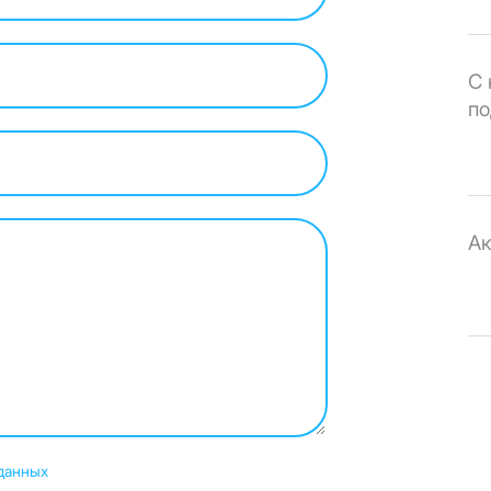
С 
по
Ак
данных