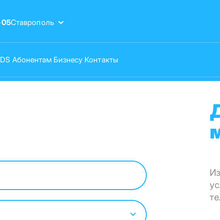
-05
Ставрополь
VDS
Абонентам
Бизнесу
Контакты
Из
ус
те