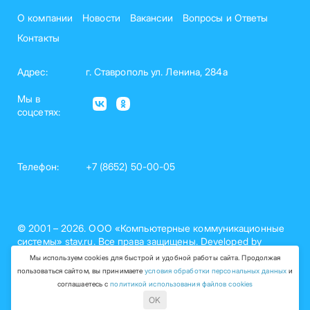
О компании
Новости
Вакансии
Вопросы и Ответы
Контакты
Адрес:
г. Ставрополь ул. Ленина, 284а
Мы в
соцсетях:
Телефон:
+7 (8652) 50-00-05
© 2001 – 2026. ООО «Компьютерные коммуникационные
системы» stav.ru. Все права защищены. Developed by
nelset.com
Мы используем cookies для быстрой и удобной работы сайта. Продолжая
пользоваться сайтом, вы принимаете
условия обработки персональных данных
и
Политика обработки персональных данных (рег. №26-15-
соглашаетесь с
политикой использования файлов cookies
000758)
OK